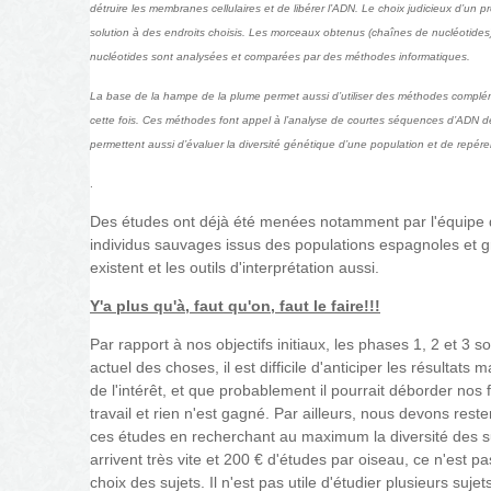
détruire les membranes cellulaires et de libérer l’ADN. Le choix judicieux d’un
solution à des endroits choisis. Les morceaux obtenus (chaînes de nucléotide
nucléotides sont analysées et comparées par des méthodes informatiques.
La base de la hampe de la plume permet aussi d’utiliser des méthodes complémen
cette fois. Ces méthodes font appel à l’analyse de courtes séquences d’ADN des 
permettent aussi d’évaluer la diversité génétique d’une population et de repére
.
Des études ont déjà été menées notamment par l'équipe 
individus sauvages issus des populations espagnoles et 
existent et les outils d'interprétation aussi.
Y'a plus qu'à, faut qu'on, faut le faire!!!
Par rapport à nos objectifs initiaux, les phases 1, 2 et 3
actuel des choses, il est difficile d'anticiper les résultat
de l'intérêt, et que probablement il pourrait déborder nos 
travail et rien n'est gagné.
Par ailleurs, nous devons reste
ces études en recherchant au maximum la diversité des 
arrivent très vite et 200 € d'études par oiseau, ce n'est pa
choix des sujets.
Il n'est pas utile d'étudier plusieurs su