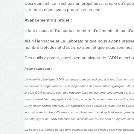
Ceci étant dit, ce n'est pas un projet aussi simple qu'il p
l'art, mais nous avons progressé un peu!
Avancement du projet :
Il faut disposer d'un certain nombre d'éléments et tout d
Alain Hennache et Le Laboratoire que nous avions pressenti
nombre d'études et d'outils existent et que nous sommes 
Des outils existent, aussi bien au niveau de l'ADN mitoch
Petite explication :
Le matériel génétique (ADN) est stocké dans les cellules, à la fois dans le noyau
de stocker l’énergie fournie par la dégradation des molécules organiques. Alor
le père (50% chacun), celui des mitochondries est transmis uniquement par la m
mitochondrial (séquençage), il est donc possible de savoir si deux individus 
(ADN mitochondrial différent). En appliquant ces analyses à toute une populatio
le nombre de lignées différentes, et corollairement d’évaluer la diversité généti
blanche ayant de l’ADN mitochondrial d’érismature rousse sera un hybride mêm
La base de la hampe de la plume contient quelques cellules dont il est possible d