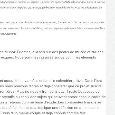
 produit chimique nommé « Primaire » permet de casser l’ADN mitochondrial présent dans la
s) sont ensuite amplifiés (par une polymérisation nommée PCR). Puis les séquences de
taires pour connaître les lignées paternelles, à partir de l’ADN du noyau de la cellule
chromosomes, les micro-satellites) qui sont répétées plusieurs fois. Les micro-satellites
r des hybrides
de Munoz-Fuentes, à la fois sur des peaux de musée et sur des
grecques.
Nous sommes rassurés sur ce point, les éléments
 sont assez bien avancées et dans le calendrier prévu.
Dans l'état
s mais nous pouvons d'ores et déjà constater que ce projet suscite
frontières.
Mais ne nous y trompons pas, il reste beaucoup de
r attentifs au choix des sujets qui peuvent entrer dans le cadre de
sujets retenus comme base d'étude.
Les contraintes financières
s tout à fait rien et cela implique une réflexion en amont sur le
jets issus d'un même couple et déjà connus comme tels.