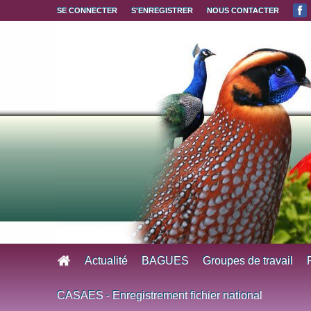
Aller au contenu principal
SE CONNECTER
S'ENREGISTRER
NOUS CONTACTER
Actualité
BAGUES
Groupes de travail
CASAES - Enregistrement fichier national