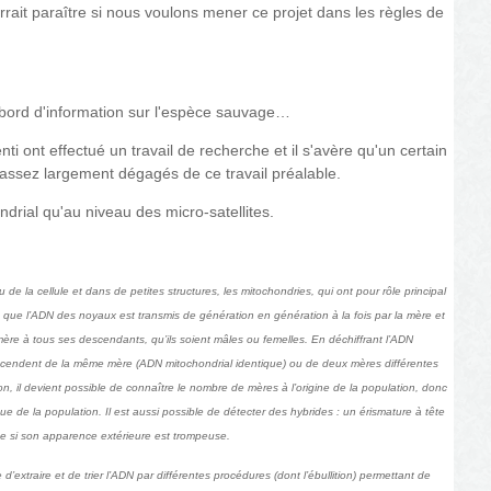
ourrait paraître si nous voulons mener ce projet dans les règles de
'abord d'information sur l'espèce sauvage…
 ont effectué un travail de recherche et il s'avère qu'un certain
assez largement dégagés de ce travail préalable.
ondrial qu'au niveau des
micro-satellites.
 de la cellule et dans de petites structures, les mitochondries, qui ont pour rôle principal
s que l’ADN des noyaux est transmis de génération en génération à la fois par la mère et
ère à tous ses descendants, qu’ils soient mâles ou femelles. En déchiffrant l’ADN
descendent de la même mère (ADN mitochondrial identique) ou de deux mères différentes
n, il devient possible de connaître le nombre de mères à l’origine de la population, donc
que de la population. Il est aussi possible de détecter des hybrides : un érismature à tête
e si son apparence extérieure est trompeuse.
’extraire et de trier l’ADN par différentes procédures (dont l’ébullition) permettant de