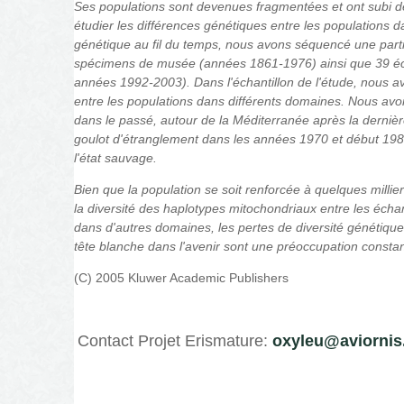
Ses populations sont
devenues
fragmentées et ont subi d
étudier les différences génétiques entre les populations da
génétique au fil du temps, nous avons séquencé une parti
spécimens de musée (années 1861-1976) ainsi que 39 éch
années 1992-2003). Dans l'échantillon de l'étude, nous a
entre les populations dans différents domaines. Nous av
dans le passé, autour de la Méditerranée après la derniè
goulot d'étranglement dans les années 1970 et début 1980
l'état sauvage.
Bien que la population se soit renforcée à quelques millie
la diversité
des
haplotypes mitochondriaux
entre les échan
dans d'autres domaines, les pertes de diversité génétique
tête blanche dans l'avenir sont une préoccupation constan
(C) 2005 Kluwer Academic Publishers
Contact Projet Erismature:
oxyleu@aviornis.