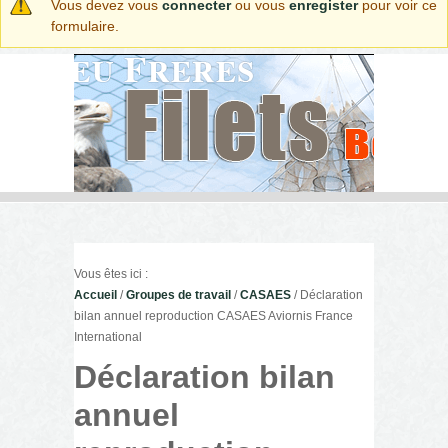
Message d'avertissement
Vous devez vous
connecter
ou vous
enregister
pour voir ce
formulaire.
Vous êtes ici :
Accueil
/
Groupes de travail
/
CASAES
/ Déclaration
bilan annuel reproduction CASAES Aviornis France
International
Déclaration bilan
annuel