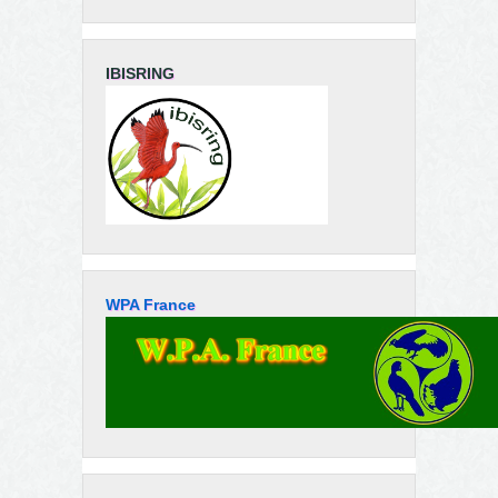
IBISRING
WPA France