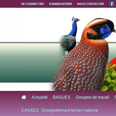
Aller au contenu principal
SE CONNECTER
S'ENREGISTRER
NOUS CONTACTER
Actualité
BAGUES
Groupes de travail
CASAES - Enregistrement fichier national