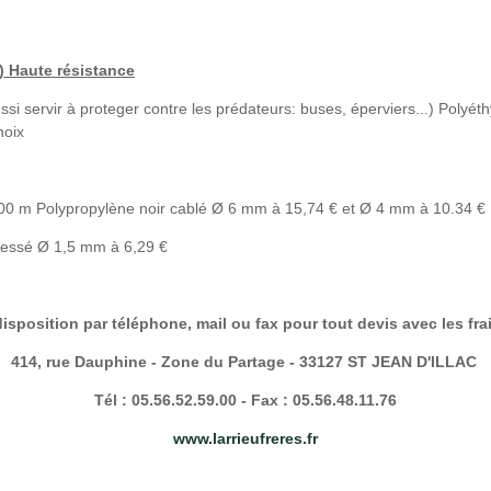
 Haute résistance
ussi servir à proteger contre les prédateurs: buses, éperviers...) Polyéth
hoix
0 m Polypropylène noir cablé Ø 6 mm à 15,74 € et Ø 4 mm à 10.34 €
tressé Ø 1,5 mm à 6,29 €
isposition par téléphone, mail ou fax pour tout devis avec les fra
414, rue Dauphine - Zone du Partage - 33127 ST JEAN D'ILLAC
Tél : 05.56.52.59.00 - Fax : 05.56.48.11.76
www.larrieufreres.fr