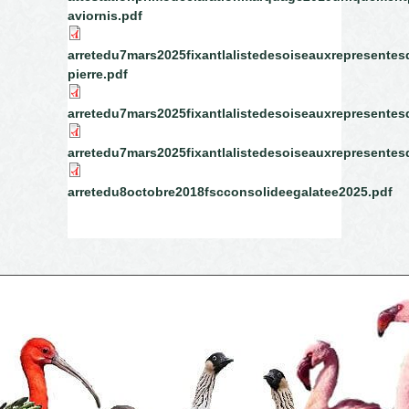
aviornis.pdf
arretedu7mars2025fixantlalistedesoiseauxrepresentesd
pierre.pdf
arretedu7mars2025fixantlalistedesoiseauxrepresentesd
arretedu7mars2025fixantlalistedesoiseauxrepresent
arretedu8octobre2018fscconsolideegalatee2025.pdf