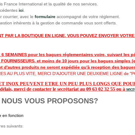
s France International et la qualité de nos services.
écédentes
ici
.
r courrier, avec le
formulaire
accompagné de votre réglement.
 gestion inhérents à la gestion de commande vous sont offerts.
T PAR LA BOUTIQUE EN LIGNE, VOUS POUVEZ ENVOYER VOTR
 SEMAINES pour les bagues réglementaires voire, suivant les 
NISSEURS, et moins de 10 jours pour les bagues simples (en f
d'autres produits ne seront expédiée qu'à reception des bagues
AU PLUS VITE, MERCI D'AJOUTER UNE DEUXIEME LIGNE de "PO
 INOX PEUVENT ETRE UN PEU PLUS LONGS QUE POUR LE
élais, merci de contacter le secrétariat au 09 63 02 32 55 ou à
secr
E NOUS VOUS PROPOSONS?
e en fonction
es suivants: