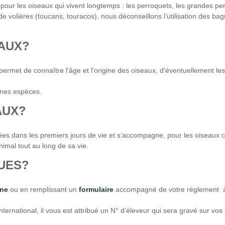
our les oiseaux qui vivent longtemps : les perroquets, les grandes perr
 de volières (toucans, touracos), nous déconseillons l’utilisation des
AUX?
permet de connaître l'âge et l'origine des oiseaux, d'éventuellement les 
ines espèces.
AUX?
sées dans les premiers jours de vie et s’accompagne, pour les oiseaux 
imal tout au long de sa vie.
UES?
gne
ou en remplissant un
formulaire
accompagné de votre réglement à e
ernational, il vous est attribué un N° d’éleveur qui sera gravé sur vo