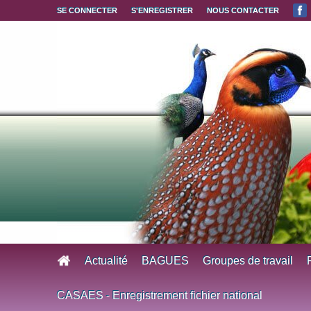
Aller au contenu principal
SE CONNECTER
S'ENREGISTRER
NOUS CONTACTER
Actualité
BAGUES
Groupes de travail
CASAES - Enregistrement fichier national