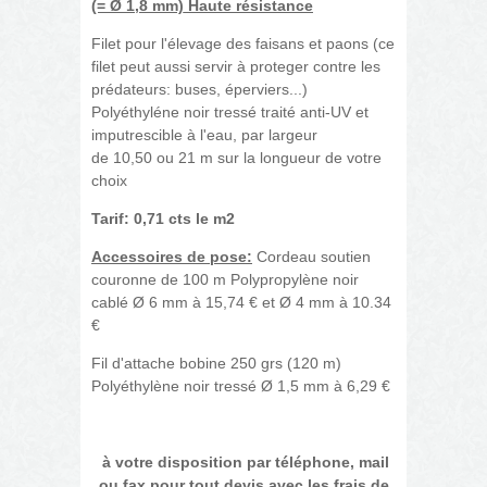
(=
Ø
1,8 mm) Haute résistance
Filet pour l'élevage des faisans et paons (ce
filet peut aussi servir à proteger contre les
prédateurs: buses, éperviers...)
Polyéthyléne noir tressé traité anti-UV et
imputrescible à l'eau, par largeur
de 10,50 ou 21 m sur la longueur de votre
choix
Tarif: 0,71 cts le m2
Accessoires de pose:
Cordeau soutien
couronne de 100 m Polypropylène noir
cablé Ø 6 mm à 15,74 € et Ø 4 mm à 10.34
€
Fil d'attache bobine 250 grs (120 m)
Polyéthylène noir tressé Ø 1,5 mm à 6,29 €
à votre disposition par téléphone, mail
ou fax pour tout devis avec les frais de