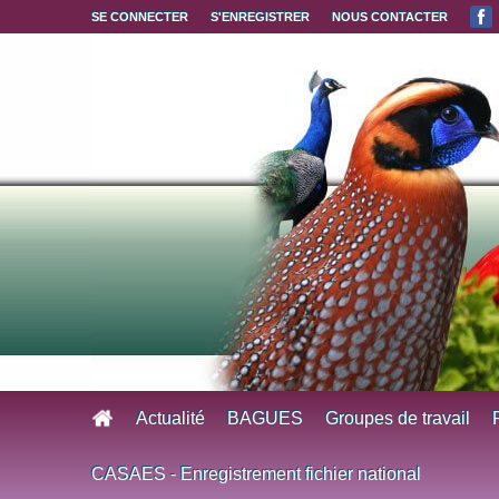
Aller au contenu principal
SE CONNECTER
S'ENREGISTRER
NOUS CONTACTER
Actualité
BAGUES
Groupes de travail
CASAES - Enregistrement fichier national