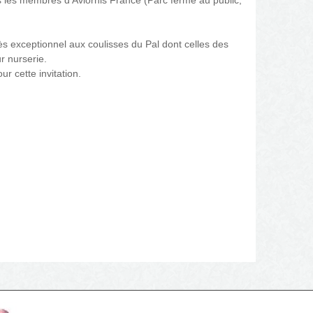
s les membres d'Aviornis France (Parc fermé au public,
ès exceptionnel aux coulisses du Pal dont celles des
ur nurserie.
r cette invitation.