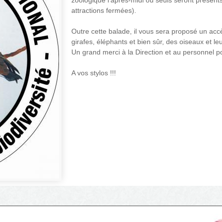
zoologique l'après-midi où seuls seront présent
attractions fermées).
Outre cette balade, il vous sera proposé un acc
girafes, éléphants et bien sûr, des oiseaux et le
Un grand merci à la Direction et au personnel pou
A vos stylos !!!