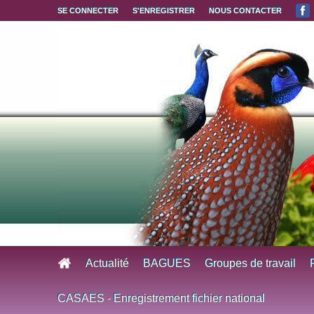
Aller au contenu principal
SE CONNECTER
S'ENREGISTRER
NOUS CONTACTER
Actualité
BAGUES
Groupes de travail
CASAES - Enregistrement fichier national